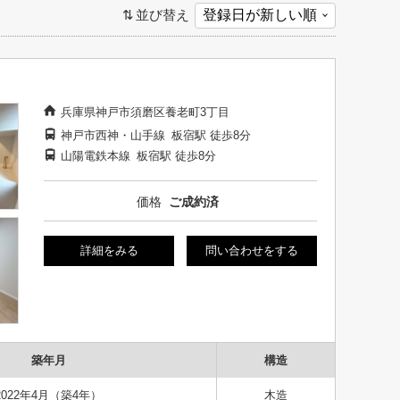
並び替え
兵庫県神戸市須磨区養老町3丁目
神戸市西神・山手線
板宿駅
徒歩8分
山陽電鉄本線
板宿駅
徒歩8分
価格
ご成約済
詳細をみる
問い合わせをする
築年月
構造
2022年4月（築4年）
木造