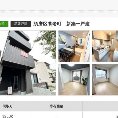
須磨区養老町 新築一戸建
約済
新築戸建
間取り
専有面積
3SLDK
---