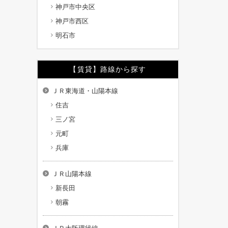
神戸市中央区
神戸市西区
明石市
【賃貸】路線から探す
ＪＲ東海道・山陽本線
住吉
三ノ宮
元町
兵庫
ＪＲ山陽本線
新長田
朝霧