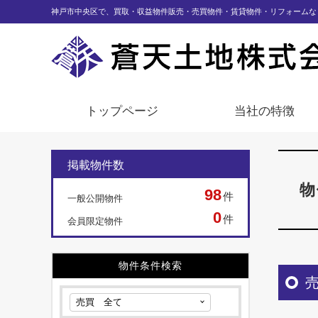
神戸市中央区で、買取・収益物件販売・売買物件・賃貸物件・リフォームな
トップページ
当社の特徴
掲載物件数
物
98
件
一般公開物件
0
件
会員限定物件
物件条件検索