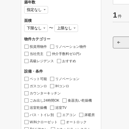
築年数
1
件
面積
〜
物件カテゴリー
投資用物件
リノべーション物件
当社売主
仲介手数料ゼロ円♪
高級レジデンス
おすすめ
設備・条件
ペット可能
リノベーション
ガスコンロ
IHコンロ
カウンターキッチン
ごみ出し24時間OK
食器洗い乾燥機
浴室乾燥機
浴室TV
バス・トイレ別
エアコン
床暖房
W.INクローゼット
オートロック