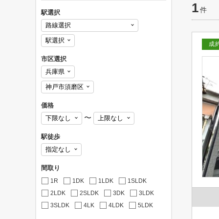
1
件
駅選択
成
市区選択
価格
〜
駅徒歩
間取り
1R
1DK
1LDK
1SLDK
2LDK
2SLDK
3DK
3LDK
3SLDK
4LK
4LDK
5LDK