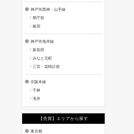
神戸市西神・山手線
県庁前
板宿
神戸市海岸線
新長田
みなと元町
三宮・花時計前
京阪本線
千林
滝井
【売買】エリアから探す
東京都