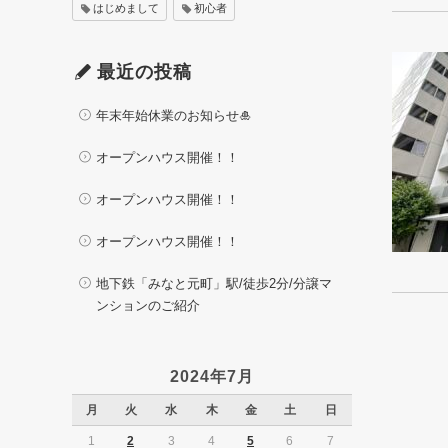
はじめまして
初心者
最近の投稿
年末年始休業のお知らせ🎍
オープンハウス開催！！
オープンハウス開催！！
オープンハウス開催！！
地下鉄「みなと元町」駅/徒歩2分/分譲マ
ンションのご紹介
2024年7月
月
火
水
木
金
土
日
1
2
3
4
5
6
7