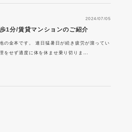
2024/07/05
歩1分/賃貸マンションのご紹介
土地の金本です。 連日猛暑日が続き疲労が溜ってい
理をせず適度に体を休ませ乗り切りま...